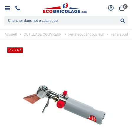
0
Accueil
>
OUTILLAGE COUVREUR
>
Fer à souder couvreur
>
Fer à soude
-57,74 €