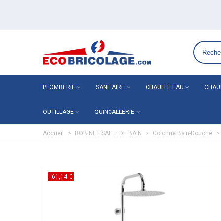
Grossiste plomberie chauffage en ligne ECO-BRICOLAGE
PLOMBERIE
SANITAIRE
CHAUFFE EAU
CHAU
OUTILLAGE
QUINCALLERIE
Accueil
>
ROBINET SALLE DE BAIN
>
Colonne Bain-Douche
>
-61,14 €