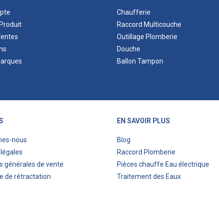
pte
Chaufferie
Produit
Raccord Multicouche
Ventes
Outillage Plomberie
ns
Douche
marques
Ballon Tampon
S
EN SAVOIR PLUS
mes-nous
Blog
légales
Raccord Plomberie
s générales de vente
Pièces chauffe Eau électrique
e de rétractation
Traitement des Eaux