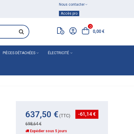
Nous contacter
Achat de
matériel de plomberie
Accès pro
0
0,00 €
PIÈCES DÉTACHÉES
ÉLECTRICITÉ
M
637,50 €
-61,14 €
(TTC)
698,64 €
Expédier sous 5 jours