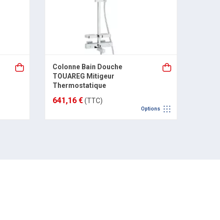
Colonne Bain Douche
Colon
TOUAREG Mitigeur
300 M
Thermostatique
641,16 €
562,0
(TTC)
Options