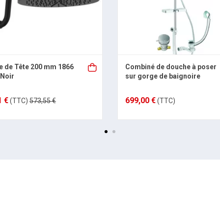
 de Tête 200 mm 1866
Combiné de douche à poser
 Noir
sur gorge de baignoire
1 €
699,00 €
(TTC)
573,55 €
(TTC)