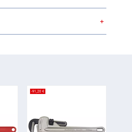
-91,20 €
-42,14 