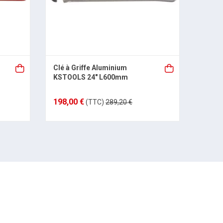
Clé à Griffe Aluminium
Clé à 
KSTOOLS 24" L600mm
KSTO
198,00 €
119,8
(TTC)
289,20 €