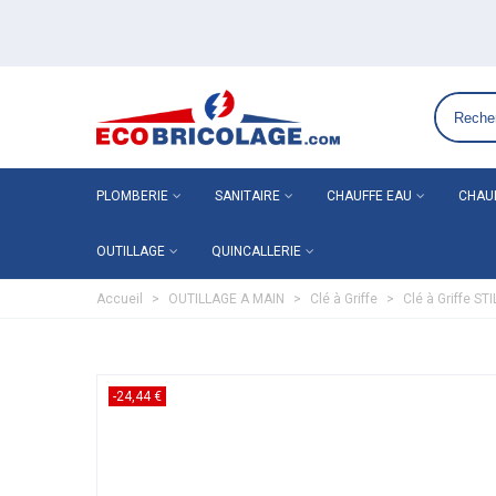
Grossiste plomberie chauffage en ligne ECO-BRICOLAGE
PLOMBERIE
SANITAIRE
CHAUFFE EAU
CHAU
OUTILLAGE
QUINCALLERIE
Accueil
>
OUTILLAGE A MAIN
>
Clé à Griffe
>
Clé à Griffe 
-24,44 €