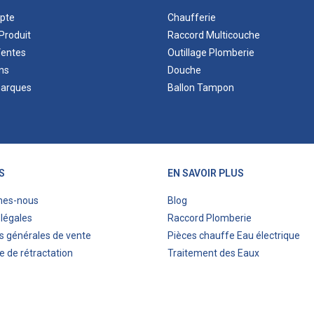
pte
Chaufferie
Produit
Raccord Multicouche
Ventes
Outillage Plomberie
ns
Douche
marques
Ballon Tampon
S
EN SAVOIR PLUS
mes-nous
Blog
légales
Raccord Plomberie
s générales de vente
Pièces chauffe Eau électrique
e de rétractation
Traitement des Eaux