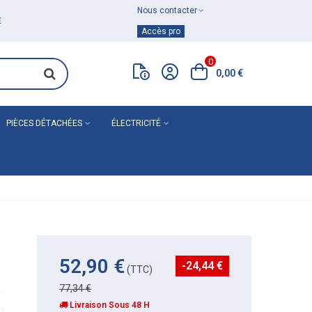
Nous contacter
Achat de
matériel de plomberie
Accès pro
0
0,00 €
PIÈCES DÉTACHÉES
ÉLECTRICITÉ
52,90 €
-24,44 €
(TTC)
77,34 €
Livraison Sous 48 H