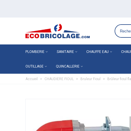
Grossiste plomberie chauffage en ligne ECO-BRICOLAGE
PLOMBERIE
SANITAIRE
CHAUFFE EAU
CHAU
OUTILLAGE
QUINCALLERIE
Accueil
>
CHAUDIERE FIOUL
>
Bruleur Fioul
>
Brûleur fioul 