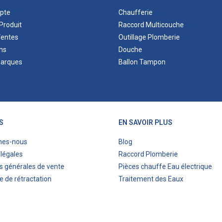
pte
Chaufferie
Produit
Raccord Multicouche
Ventes
Outillage Plomberie
ns
Douche
marques
Ballon Tampon
S
EN SAVOIR PLUS
mes-nous
Blog
légales
Raccord Plomberie
s générales de vente
Pièces chauffe Eau électrique
e de rétractation
Traitement des Eaux