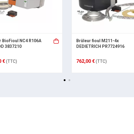
r BioFioul NC4 R106A
Brûleur fioul M211-4x
D 3837210
DEDIETRICH PR7724916
0 €
762,00 €
(TTC)
(TTC)