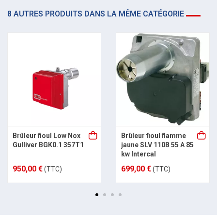
8 AUTRES PRODUITS DANS LA MÊME CATÉGORIE
Brûleur fioul Low Nox
Brûleur fioul flamme
Gulliver BGK0.1 357T1
jaune SLV 110B 55 A 85
kw Intercal
950,00 €
699,00 €
(TTC)
(TTC)