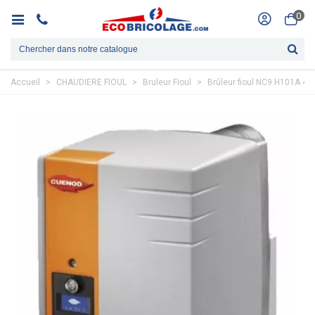
0
Accueil
>
CHAUDIERE FIOUL
>
Bruleur Fioul
>
Brûleur fioul NC9 H101A 