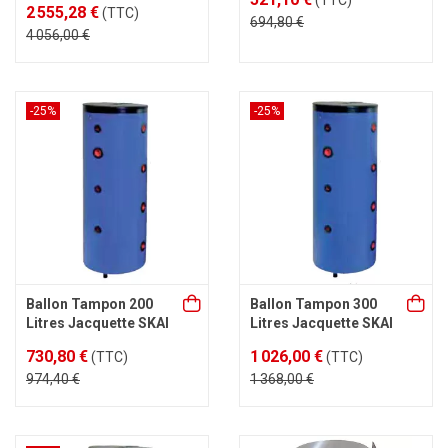
(TTC)
2 555,28 €
(TTC)
694,80 €
4 056,00 €
-25%
-25%
Ballon Tampon 200
Ballon Tampon 300
Litres Jacquette SKAI
Litres Jacquette SKAI
730,80 €
1 026,00 €
(TTC)
(TTC)
974,40 €
1 368,00 €