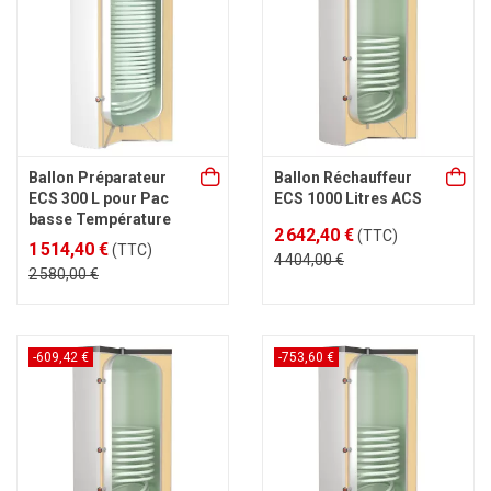
Ballon Préparateur
Ballon Réchauffeur
ECS 300 L pour Pac
ECS 1000 Litres ACS
basse Température
2 642,40 €
(TTC)
1 514,40 €
(TTC)
4 404,00 €
2 580,00 €
-609,42 €
-753,60 €