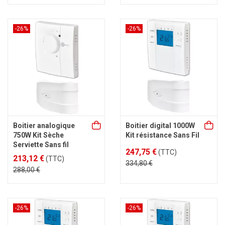
-26%
-26%
Boitier analogique
Boitier digital 1000W
750W Kit Sèche
Kit résistance Sans Fil
Serviette Sans fil
247,75 €
(TTC)
213,12 €
(TTC)
334,80 €
288,00 €
-26%
-26%