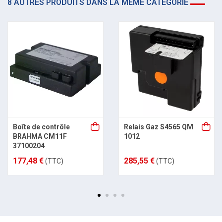
8 AUTRES PRODUITS DANS LA MÊME CATÉGORIE
Boîte de contrôle
Relais Gaz S4565 QM
BRAHMA CM11F
1012
37100204
177,48 €
285,55 €
(TTC)
(TTC)