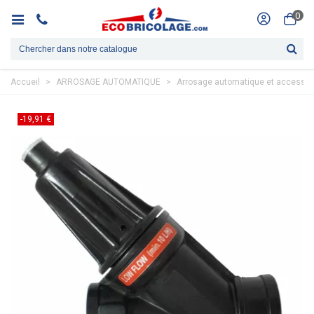
0
Accueil
>
ARROSAGE AUTOMATIQUE
>
Arrosage automatique et accessoi
-19,91 €