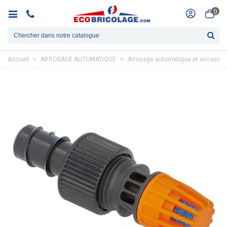
0
Accueil
>
ARROSAGE AUTOMATIQUE
>
Arrosage automatique et accessoi