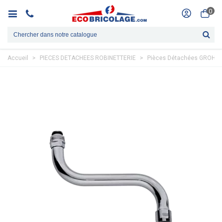
0
Accueil
>
PIECES DETACHEES ROBINETTERIE
>
Pièces Détachées GROHE