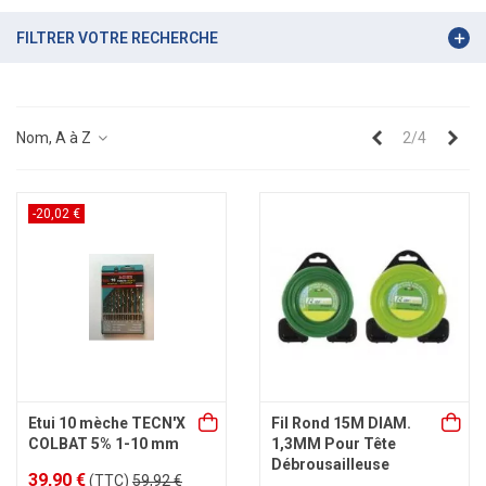
FILTRER VOTRE RECHERCHE
Précédent
Sui
Nom, A à Z
2/4
-20,02 €
Etui 10 mèche TECN'X
Fil Rond 15M DIAM.
COLBAT 5% 1-10 mm
1,3MM Pour Tête
Débrousailleuse
39,90 €
(TTC)
59,92 €