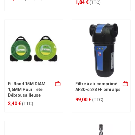
1,84 €
(TTC)
Fil Rond 15M DIAM.
Filtre à air comprimé
1,6MM Pour Tête
AF30-c 3/8 FF omi alps
Débrousailleuse
99,00 €
(TTC)
2,40 €
(TTC)