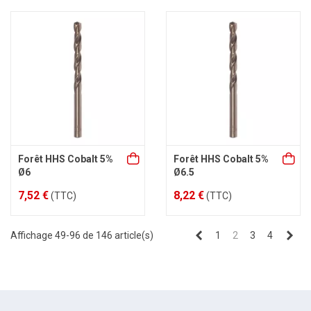
Forêt HHS Cobalt 5%
Forêt HHS Cobalt 5%
Ø6
Ø6.5
7,52 €
8,22 €
(TTC)
(TTC)
Précédent
Sui
Affichage 49-96 de 146 article(s)
1
2
3
4