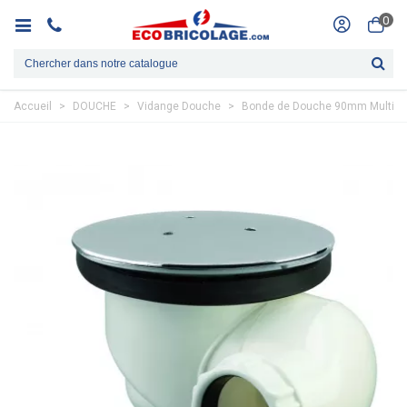
0
Accueil
>
DOUCHE
>
Vidange Douche
>
Bonde de Douche 90mm Multi-dir