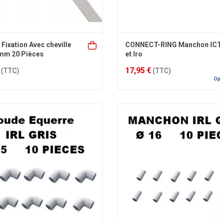
 Fixation Avec cheville
CONNECT-RING Manchon IC
mm 20 Pièces
et Iro
17,95 €
(TTC)
(TTC)
Op