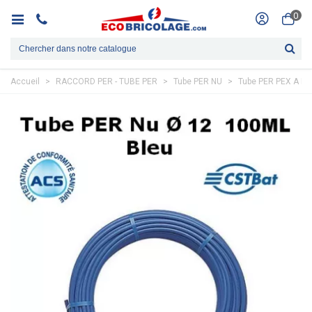
0
Accueil
>
RACCORD PER - TUBE PER
>
Tube PER NU
>
Tube PER PEX A NU