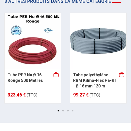
8 AUTRES PRODUITS DANS LA MÊME CATÉGORIE
Tube PER Nu Ø 16
Tube polyéthylène
Rouge 500 Mètres
RBM Kilma-Flex PE-RT
- Ø 16 mm 120 m
323,46 €
99,27 €
(TTC)
(TTC)