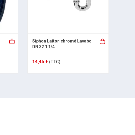
n
Siphon Laiton chromé Lavabo
Sipho
DN 32 1 1/4
1"1/4
14,45 €
26,29
(TTC)