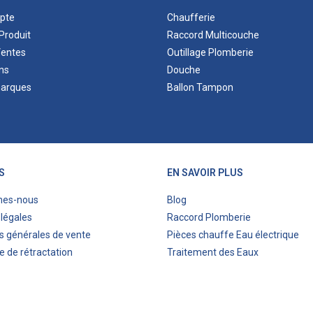
pte
Chaufferie
Produit
Raccord Multicouche
Ventes
Outillage Plomberie
ns
Douche
marques
Ballon Tampon
S
EN SAVOIR PLUS
mes-nous
Blog
légales
Raccord Plomberie
s générales de vente
Pièces chauffe Eau électrique
e de rétractation
Traitement des Eaux