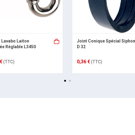
 Lavabo Laiton
Joint Conique Spécial Sipho
e Réglable L3450
D 32
 €
0,36 €
(TTC)
(TTC)