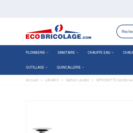
Grossiste plomberie chauffage en ligne ECO-BRICO
PLOMBERIE
SANITAIRE
CHAUFFE EAU
CHAU
OUTILLAGE
QUINCALLERIE
Accueil
>
LAVABO
>
Siphon Lavabo
>
SIPHONETTE bonde avec