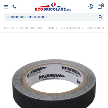
0
Accueil
>
EMBALLAGE-PROTECTION
>
Scotch-Adhésif
>
Ruban antidérap