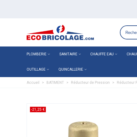
Grossiste plomberie chauffage en ligne ECO-BRICOLAGE
PLOMBERIE
SANITAIRE
CHAUFFE EAU
CHAU
OUTILLAGE
QUINCALLERIE
Accueil
>
BATIMENT
>
Réducteur de Pression
>
Réducteur P
-21,25 €