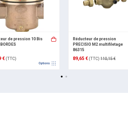
eur de pression 10 Bis
Réducteur de pression
SBORDES
PRECISIO M2 multifiletage
86315
9 €
89,65 €
(TTC)
(TTC)
110,15 €
Options