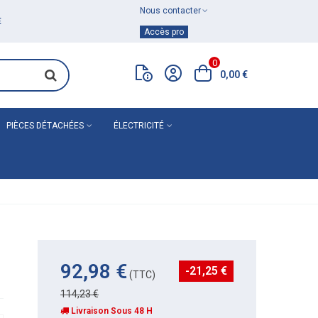
Nous contacter
Achat de
matériel de plomberie
Accès pro
0
0,00 €
PIÈCES DÉTACHÉES
ÉLECTRICITÉ
92,98 €
-21,25 €
(TTC)
114,23 €
Livraison Sous 48 H