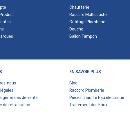
pte
Chaufferie
Produit
Raccord Multicouche
Ventes
Outillage Plomberie
ns
Douche
marques
Ballon Tampon
S
EN SAVOIR PLUS
mes-nous
Blog
légales
Raccord Plomberie
s générales de vente
Pièces chauffe Eau électrique
e de rétractation
Traitement des Eaux