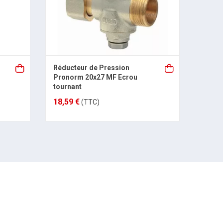
Réducteur de Pression
Réduc
Pronorm 20x27 MF Ecrou
OPTIB
tournant
18,59 €
38,75
(TTC)