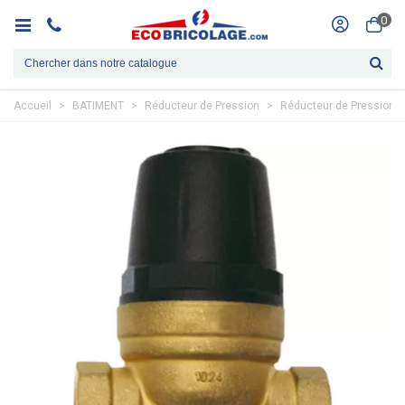
0
Accueil
>
BATIMENT
>
Réducteur de Pression
>
Réducteur de Pression 