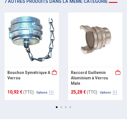
7 AUTRES PRODUITS DANS LA MÊME CATÉGORIE
Bouchon Symétrique A
Raccord Guillemin
Verrou
Aluminium à Verrou
Male
10,92 €
25,28 €
(TTC)
(TTC)
Options
Options