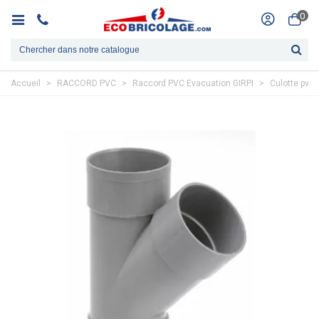
0
Accueil
>
RACCORD PVC
>
Raccord PVC Evacuation GIRPI
>
Culotte pvc 