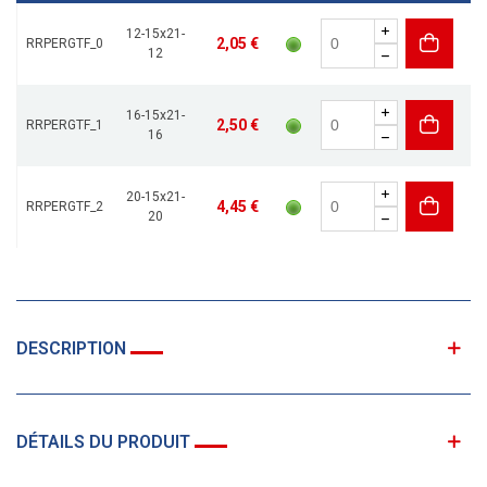
12-15x21-
2,05 €
RRPERGTF_0
12
16-15x21-
2,50 €
RRPERGTF_1
16
20-15x21-
4,45 €
RRPERGTF_2
20
DESCRIPTION
DÉTAILS DU PRODUIT