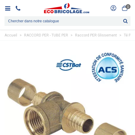
0
Accueil
>
RACCORD PER - TUBE PER
>
Raccord PER Glissement
>
Té Per