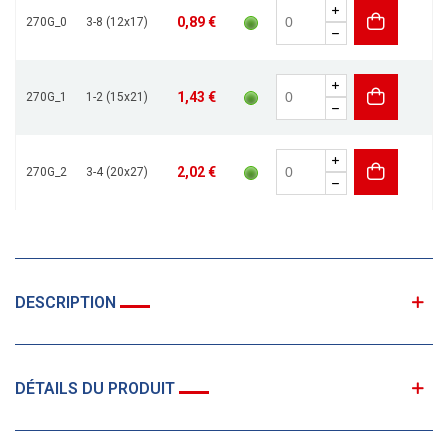
0,89 €
270G_0
3-8 (12x17)
1,43 €
270G_1
1-2 (15x21)
2,02 €
270G_2
3-4 (20x27)
DESCRIPTION
DÉTAILS DU PRODUIT