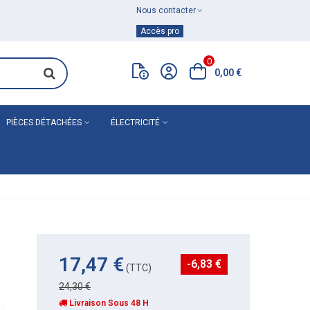
Nous contacter
Achat de
matériel de plomberie
Accès pro
0
0,00 €
PIÈCES DÉTACHÉES
ÉLECTRICITÉ
17,47 €
-6,83 €
(TTC)
24,30 €
Livraison Sous 48 H