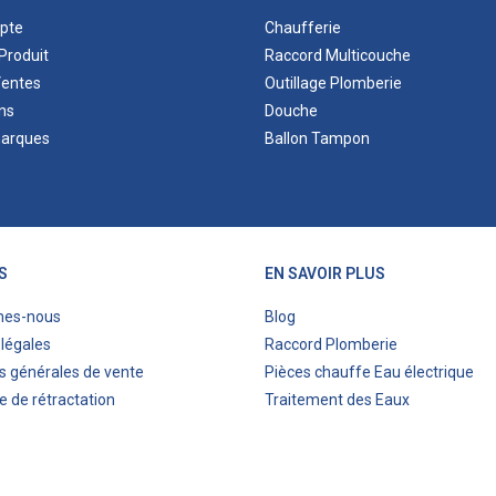
pte
Chaufferie
Produit
Raccord Multicouche
Ventes
Outillage Plomberie
ns
Douche
marques
Ballon Tampon
S
EN SAVOIR PLUS
mes-nous
Blog
légales
Raccord Plomberie
s générales de vente
Pièces chauffe Eau électrique
e de rétractation
Traitement des Eaux