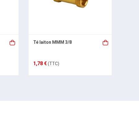
Té laiton MMM 3/8
Tube l
1,78 €
26,08
(TTC)