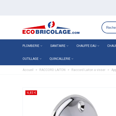
Grossiste plomberie chauffage en ligne ECO-BRICOLAGE
PLOMBERIE
SANITAIRE
CHAUFFE EAU
CHAU
OUTILLAGE
QUINCALLERIE
Accueil
>
RACCORD LAITON
>
Raccord Laiton a visser
>
App
-6,83 €