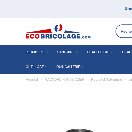
Grossiste plomberie chauffage en ligne ECO-BRICOLAGE
PLOMBERIE
SANITAIRE
CHAUFFE EAU
CHAU
OUTILLAGE
QUINCALLERIE
Accueil
>
RACCORD FONTE ACIER
>
Raccord Galvanisé
>
U