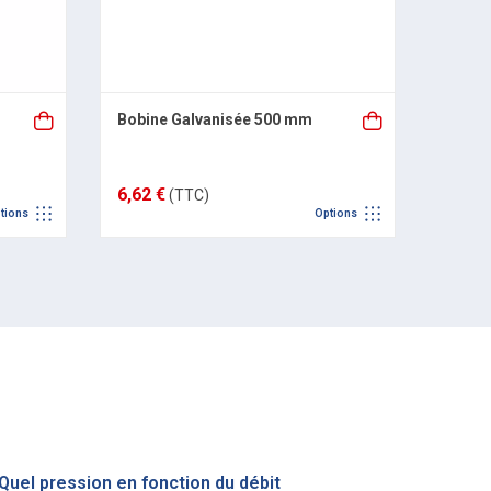
Bobine Galvanisée 500 mm
Bobin
6,62 €
19,58
(TTC)
tions
Options
Quel pression en fonction du débit