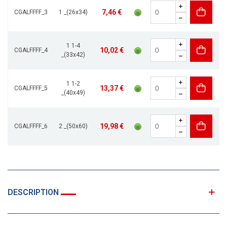
7,46 €
CGALFFFF_3
1 _(26x34)
1 1-4
10,02 €
CGALFFFF_4
_(33x42)
1 1-2
13,37 €
CGALFFFF_5
_(40x49)
19,98 €
CGALFFFF_6
2 _(50x60)
DESCRIPTION