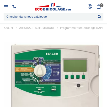
0
Accueil
>
ARROSAGE AUTOMATIQUE
>
Programmateurs Arrosage RAIN BI