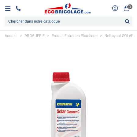
0
Accueil
>
DROGUERIE
>
Produit Entretien Plomberie
>
Nettoyant SOLAR 