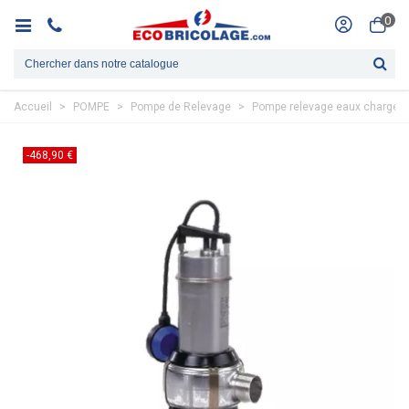
0
Accueil
>
POMPE
>
Pompe de Relevage
>
Pompe relevage eaux chargée
-468,90 €