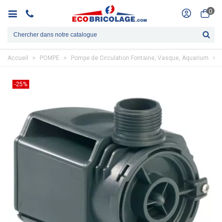
0
Accueil
>
POMPE
>
Pompe de Circulation Fontaine, Vasque, Aquarium
>
-25%