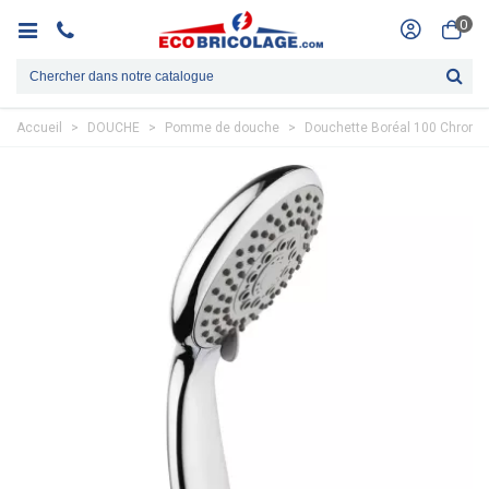
0
Accueil
>
DOUCHE
>
Pomme de douche
>
Douchette Boréal 100 Chromée 