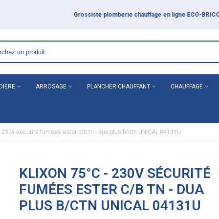
DIÈRE
ARROSAGE
PLANCHER CHAUFFANT
CHAUFFAGE
- 230v sécurité fumées ester c/b tn - dua plus b/ctn UNICAL 04131U
KLIXON 75°C - 230V SÉCURITÉ
FUMÉES ESTER C/B TN - DUA
PLUS B/CTN UNICAL 04131U