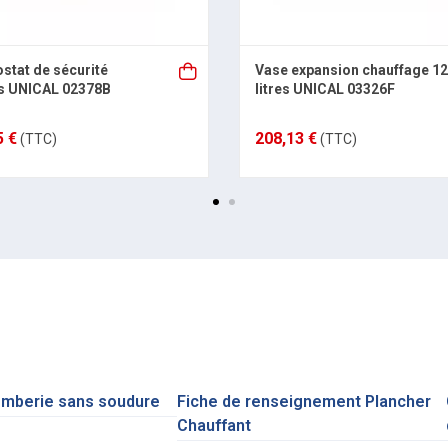
stat de sécurité
Vase expansion chauffage 12
s UNICAL 02378B
litres UNICAL 03326F
5 €
208,13 €
(TTC)
(TTC)
omberie sans soudure
Fiche de renseignement Plancher
Chauffant