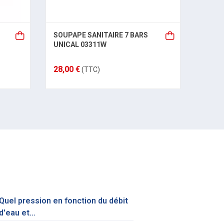
Ensem
SOUPAPE SANITAIRE 7 BARS
blanc
UNICAL 03311W
17,32
28,00 €
(TTC)
Quel pression en fonction du débit
d'eau et...