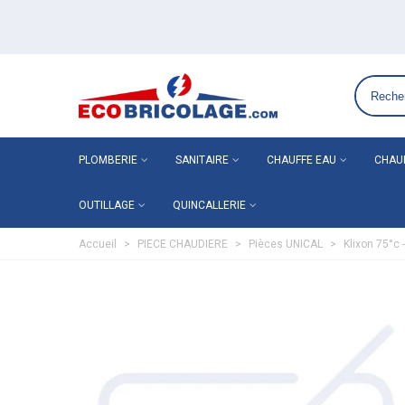
Grossiste plomberie chauffage en ligne ECO-BRICOLAGE
PLOMBERIE
SANITAIRE
CHAUFFE EAU
CHAU
OUTILLAGE
QUINCALLERIE
Accueil
>
PIECE CHAUDIERE
>
Pièces UNICAL
>
Klixon 75°c 