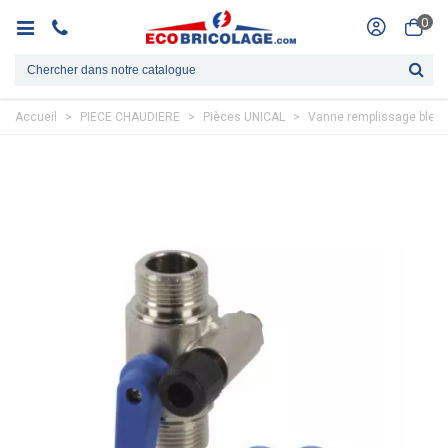
0
Accueil
>
PIECE CHAUDIERE
>
Pièces UNICAL
>
Vanne remplissage bleu