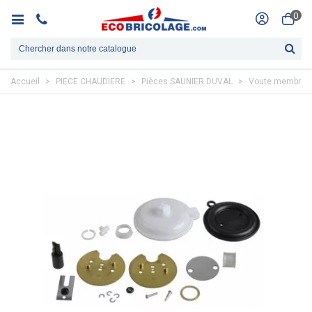
0
Accueil
>
PIECE CHAUDIERE
>
Pièces SAUNIER DUVAL
>
Voute membran