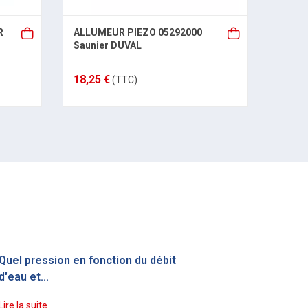
R
ALLUMEUR PIEZO 05292000
DETEC
Saunier DUVAL
05916
18,25 €
53,83
(TTC)
Quel pression en fonction du débit
d'eau et...
Lire la suite