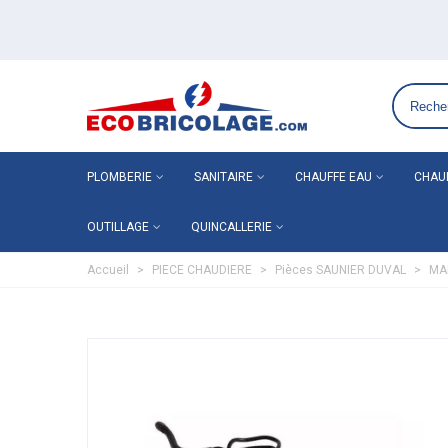
Grossiste plomberie chauffage en ligne ECO-BRICOLAGE
PLOMBERIE
SANITAIRE
CHAUFFE EAU
CHAU
OUTILLAGE
QUINCALLERIE
Accueil
>
PIECE CHAUDIERE
>
Pièces SAUNIER DUVAL
>
MA