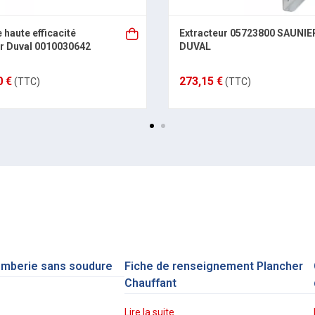
haute efficacité
Extracteur 05723800 SAUNIE
r Duval 0010030642
DUVAL
0 €
273,15 €
(TTC)
(TTC)
omberie sans soudure
Fiche de renseignement Plancher
Chauffant
Lire la suite