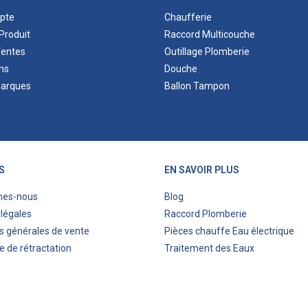
pte
Chaufferie
Produit
Raccord Multicouche
Ventes
Outillage Plomberie
ns
Douche
marques
Ballon Tampon
S
EN SAVOIR PLUS
mes-nous
Blog
légales
Raccord Plomberie
s générales de vente
Pièces chauffe Eau électrique
e de rétractation
Traitement des Eaux