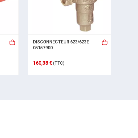
DISCONNECTEUR 623/623E
THER
05157900
SURC
05721
160,38 €
18,80
(TTC)