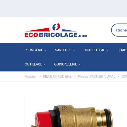
Grossiste plomberie chauffage en ligne ECO-BRICOLAGE
PLOMBERIE
SANITAIRE
CHAUFFE EAU
CHAU
OUTILLAGE
QUINCALLERIE
Accueil
>
PIECE CHAUDIERE
>
Pièces SAUNIER DUVAL
>
SO