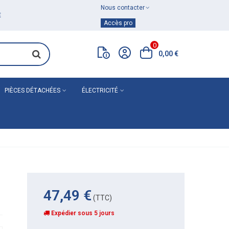
Nous contacter
Achat de
matériel de plomberie
Accès pro
0
0,00 €
PIÈCES DÉTACHÉES
ÉLECTRICITÉ
47,49 €
(TTC)
Expédier sous 5 jours