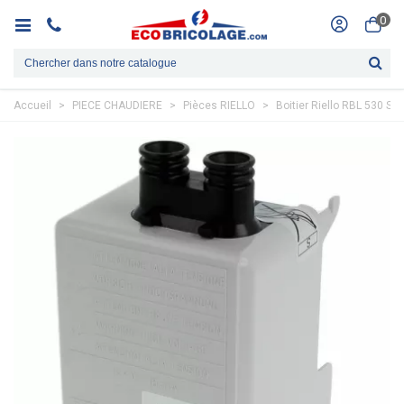
0
Accueil
>
PIECE CHAUDIERE
>
Pièces RIELLO
>
Boitier Riello RBL 530 SE