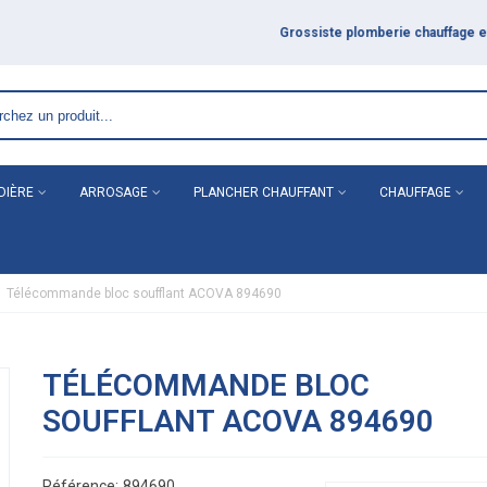
DIÈRE
ARROSAGE
PLANCHER CHAUFFANT
CHAUFFAGE
Télécommande bloc soufflant ACOVA 894690
TÉLÉCOMMANDE BLOC
SOUFFLANT ACOVA 894690
Référence:
894690