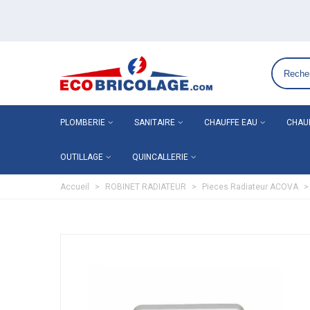
Grossiste plomberie chauffage en ligne ECO-BRICOLAGE
PLOMBERIE
SANITAIRE
CHAUFFE EAU
CHAU
OUTILLAGE
QUINCALLERIE
Accueil
>
ROBINET RADIATEUR
>
Pieces Radiateur ACOVA
>