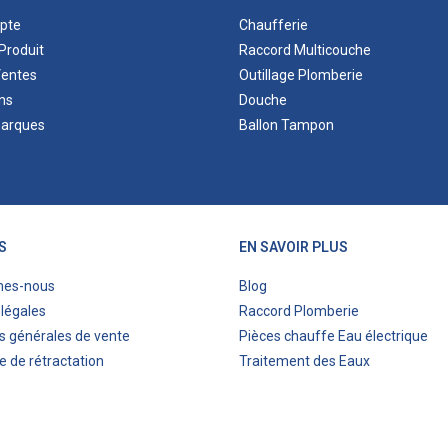
pte
Chaufferie
Produit
Raccord Multicouche
Ventes
Outillage Plomberie
ns
Douche
marques
Ballon Tampon
S
EN SAVOIR PLUS
mes-nous
Blog
légales
Raccord Plomberie
s générales de vente
Pièces chauffe Eau électrique
e de rétractation
Traitement des Eaux