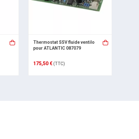
Thermostat SSV fluide ventilo
kit ré
pour ATLANTIC 087079
premi
175,50 €
187,0
(TTC)