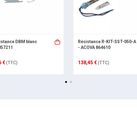
sistance DBM blanc
Résistance R-KIT-SST-050-A
857211
- ACOVA 864610
6 €
138,45 €
(TTC)
(TTC)