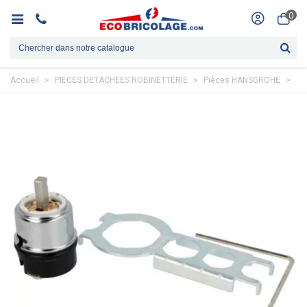
0
Accueil
>
PIECES DETACHEES ROBINETTERIE
>
Pièces HANSGROHE
>
Ca