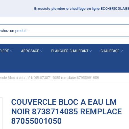
DIÈRE
ARROSAGE
PLANCHER CHAUFFANT
CHAUFFAGE
rcle Bloc a eau LM NOIR 8738714085 remplace 87055001050
COUVERCLE BLOC A EAU LM
NOIR 8738714085 REMPLACE
87055001050