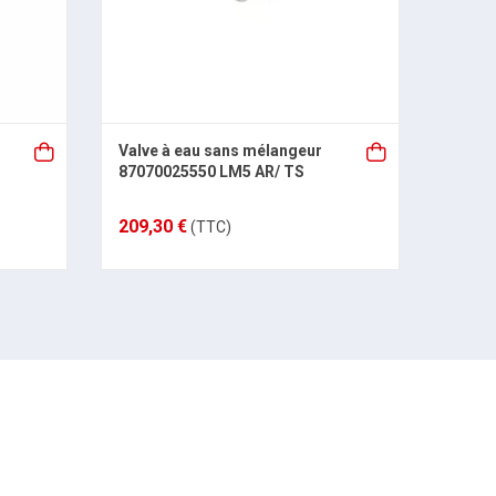
Valve à eau sans mélangeur
Injec
87070025550 LM5 AR/ TS
87082
209,30 €
44,83
(TTC)