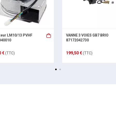
teur LM10/13 PVHF
VANNE 3 VOIES GB7 BRIO
040010
87172042730
0 €
199,50 €
(TTC)
(TTC)