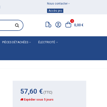
Nous contacter
Achat de
matériel de plomberie
Accès pro
0
0,00 €
PIÈCES DÉTACHÉES
ÉLECTRICITÉ
57,60 €
(TTC)
Expédier sous 5 jours