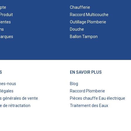
pte
Chaufferie
Produit
Raccord Multicouche
Ventes
Outillage Plomberie
ns
Douche
marques
Ballon Tampon
S
EN SAVOIR PLUS
mes-nous
Blog
légales
Raccord Plomberie
s générales de vente
Pièces chauffe Eau électrique
e de rétractation
Traitement des Eaux