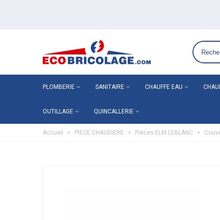
Grossiste plomberie chauffage en ligne ECO-BRICOLAGE
PLOMBERIE
SANITAIRE
CHAUFFE EAU
CHAU
OUTILLAGE
QUINCALLERIE
Accueil
>
PIECE CHAUDIERE
>
Pièces ELM LEBLANC
>
Couve