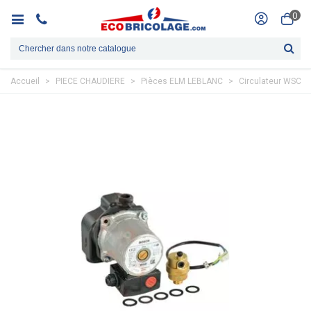
0
Accueil
>
PIECE CHAUDIERE
>
Pièces ELM LEBLANC
>
Circulateur WSC 