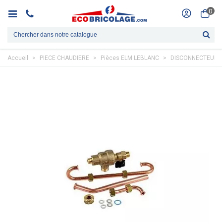
0
Accueil
>
PIECE CHAUDIERE
>
Pièces ELM LEBLANC
>
DISCONNECTEUR A