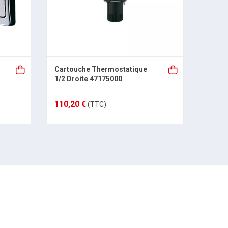
Cartouche Thermostatique
Flexi
1/2 Droite 47175000
48066
110,20 €
14,20
(TTC)