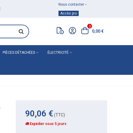
Nous contacter
Achat de
matériel de plomberie
Accès pro
0
0,00 €
PIÈCES DÉTACHÉES
ÉLECTRICITÉ
A
90,06 €
(TTC)
Expédier sous 5 jours