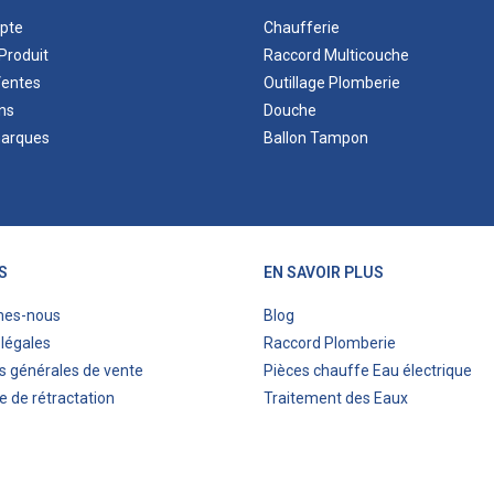
pte
Chaufferie
Produit
Raccord Multicouche
Ventes
Outillage Plomberie
ns
Douche
marques
Ballon Tampon
S
EN SAVOIR PLUS
mes-nous
Blog
légales
Raccord Plomberie
s générales de vente
Pièces chauffe Eau électrique
e de rétractation
Traitement des Eaux