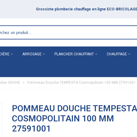
DIÈRE
ARROSAGE
PLANCHER CHAUFFANT
CHAUFFAGE
chées GROHE
>
Pommeau Douche TEMPESTA Cosmopolitain 100 MM 27591001
POMMEAU DOUCHE TEMPEST
COSMOPOLITAIN 100 MM
27591001