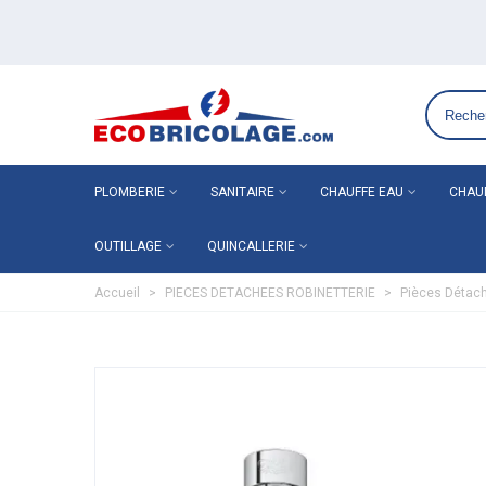
Grossiste plomberie chauffage en ligne ECO-BRICOLAGE
PLOMBERIE
SANITAIRE
CHAUFFE EAU
CHAU
OUTILLAGE
QUINCALLERIE
Accueil
>
PIECES DETACHEES ROBINETTERIE
>
Pièces Déta