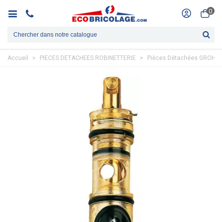
0
Accueil
>
PIECES DETACHEES ROBINETTERIE
>
Pièces Détachées GROHE