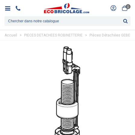
0
Accueil
>
PIECES DETACHEES ROBINETTERIE
>
Pièces Détachées GEBERI