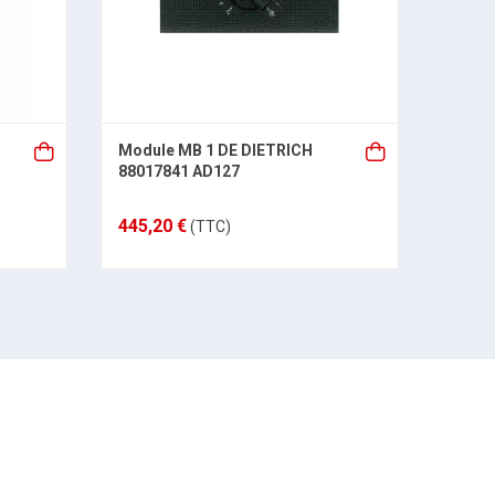
Module MB 1 DE DIETRICH
Vase 
88017841 AD127
DGN8 
445,20 €
175,3
(TTC)