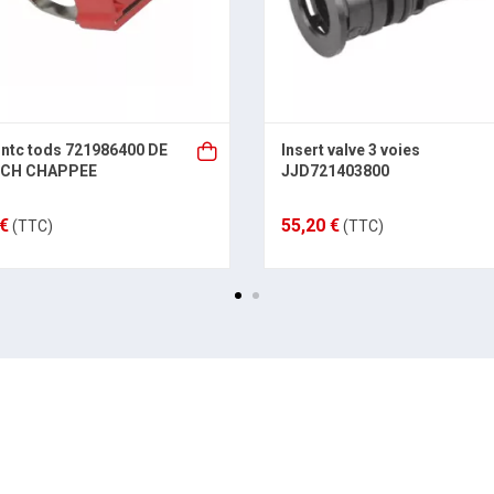
ntc tods 721986400 DE
Insert valve 3 voies
ICH CHAPPEE
JJD721403800
 €
55,20 €
(TTC)
(TTC)