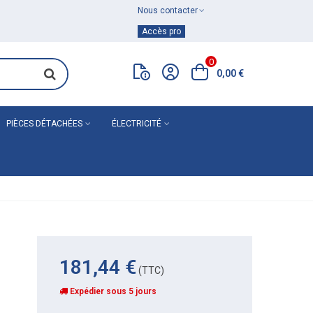
Nous contacter
Achat de
matériel de plomberie
Accès pro
0
0,00 €
PIÈCES DÉTACHÉES
ÉLECTRICITÉ
181,44 €
(TTC)
Expédier sous 5 jours