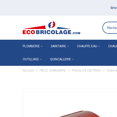
Grossiste plomberie chauffage en ligne ECO-BRICOLAGE
PLOMBERIE
SANITAIRE
CHAUFFE EAU
CHAU
OUTILLAGE
QUINCALLERIE
Accueil
>
PIECE CHAUDIERE
>
Pièces DE DIETRICH
>
Vase e