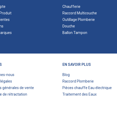
pte
Chaufferie
Produit
Raccord Multicouche
Ventes
Outillage Plomberie
ns
Douche
marques
Ballon Tampon
S
EN SAVOIR PLUS
mes-nous
Blog
légales
Raccord Plomberie
s générales de vente
Pièces chauffe Eau électrique
e de rétractation
Traitement des Eaux