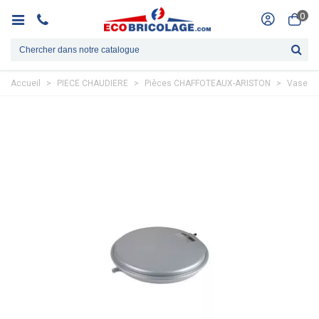
0
Accueil
>
PIECE CHAUDIERE
>
Pièces CHAFFOTEAUX-ARISTON
>
Vase ex