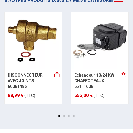
8 AUTRES PRODUITS DANS LA MÊME CATÉGORIE
DISCONNECTEUR
Echangeur 18/24 KW
AVEC JOINTS
CHAFFOTEAUX
60081486
65111608
88,99 €
655,00 €
(TTC)
(TTC)