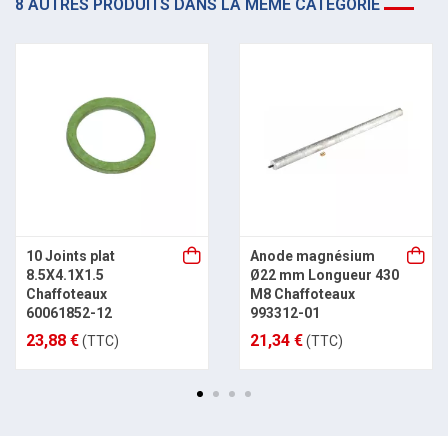
8 AUTRES PRODUITS DANS LA MÊME CATÉGORIE
10 Joints plat
Anode magnésium
8.5X4.1X1.5
Ø22 mm Longueur 430
Chaffoteaux
M8 Chaffoteaux
60061852-12
993312-01
23,88 €
21,34 €
(TTC)
(TTC)