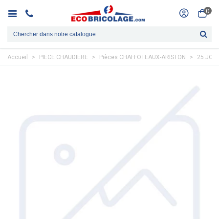
0
Accueil
>
PIECE CHAUDIERE
>
Pièces CHAFFOTEAUX-ARISTON
>
25 JOIN