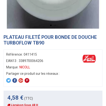
PLATEAU FILETÉ POUR BONDE DE DOUCHE
TURBOFLOW TB90
Référence:
0411415
EAN13 :
3389700064206
Marque:
NICOLL
4,58 €
(TTC)
Livraison Sous 48 H