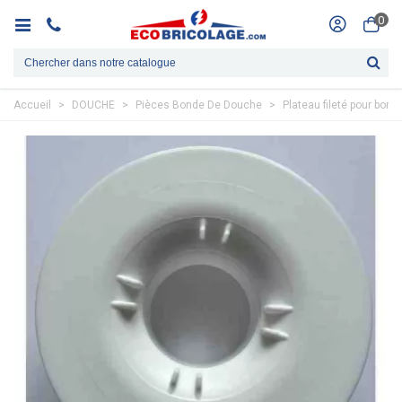
0
Accueil
>
DOUCHE
>
Pièces Bonde De Douche
>
Plateau fileté pour b