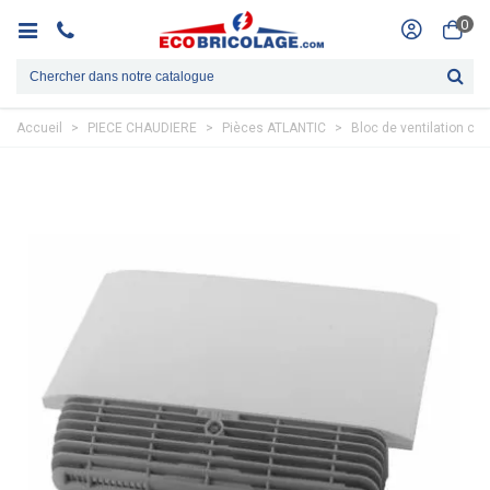
0
Accueil
>
PIECE CHAUDIERE
>
Pièces ATLANTIC
>
Bloc de ventilation co